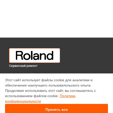
Сервисный ремонт
ВЫБЕРИ СВОЙ ГОРОД
Этот сайт использует файлы cookie для аналитики и
Ремонт цифрового пианино F-140R Roland в
Краснодаре
обеспечения наилучшего пользовательского опыта.
Ремонт цифрового пианино F-140R Roland в
Ростове-на-
Продолжая использовать этот сайт, вы соглашаетесь с
Дону
использованием файлов cookie.
Политика
Ремонт цифрового пианино F-140R Roland в
Нижнем
конфиденциальности
Новгороде
Принять все
Ремонт цифрового пианино F-140R Roland в
Новосибирске