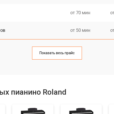
от 70 мин
о
тов
от 50 мин
о
еханизма клавиш
от 50 мин
о
Показать весь прайс
еханизма клавиш
от 50 мин
о
от 70 мин
о
ых пианино Roland
от 40 мин
о