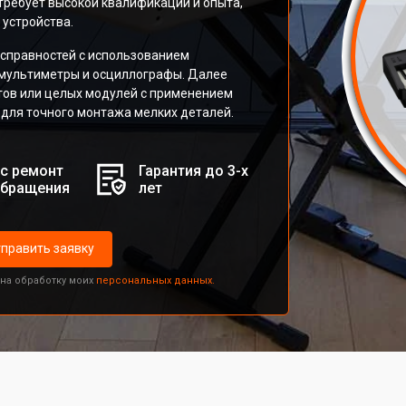
 требует высокой квалификации и опыта,
 устройства.
справностей с использованием
 мультиметры и осциллографы. Далее
ов или целых модулей с применением
для точного монтажа мелких деталей.
с ремонт
Гарантия до 3-х
обращения
лет
править заявку
 на обработку моих
персональных данных.