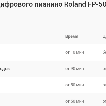
цифрового пианино Roland FP-5
Время
Ц
от 10 мин
б
ходов
от 90 мин
о
от 50 мин
о
от 50 мин
о