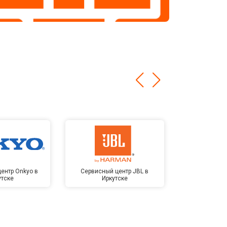
ентр Onkyo в
Сервисный центр JBL в
Сервисный 
утске
Иркутске
Kardon 