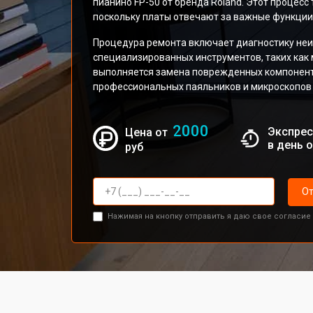
пианино FP-50 от бренда Roland. Этот процесс
поскольку платы отвечают за важные функции
Процедура ремонта включает диагностику неи
специализированных инструментов, таких как
выполняется замена поврежденных компонент
профессиональных паяльников и микроскопов 
2000
Экспрес
Цена от
в день 
руб
От
Нажимая на кнопку отправить я даю свое согласие