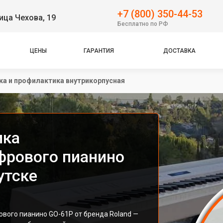
+7 (800) 350-44-53
ица Чехова, 19
Бесплатно по РФ
ЦЕНЫ
ГАРАНТИЯ
ДОСТАВКА
ка и профилактика внутрикорпусная
ика
фрового пианино
утске
вого пианино GO-61P от бренда Roland —