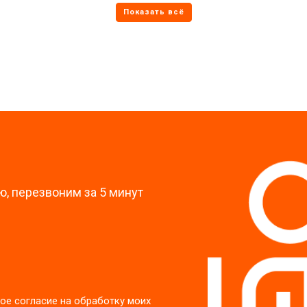
от 70 мин
о
от 60 мин
о
?
, перезвоним за 5 минут
ое согласие на обработку моих