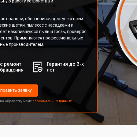
ную работу устройства и
ает панели, обеспечивая доступ ко всем
ские щетки, пылесос с насадками и
яет накопившуюся пыль и грязь, проверяя
онентов. Применяются профессиональные
нные производителем.
с ремонт
Гарантия до 3-х
обращения
лет
править заявку
 на обработку моих
персональных данных.