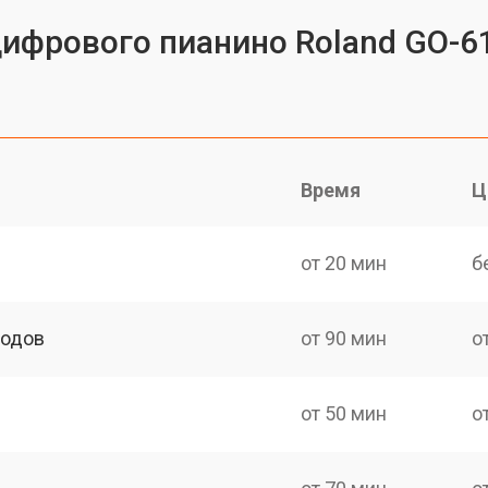
цифрового пианино Roland GO-6
Время
Ц
от 20 мин
б
ходов
от 90 мин
о
от 50 мин
о