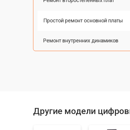
Ремонт второстепенных плат
Простой ремонт основной платы
Ремонт внутренних динамиков
Восстановление шлейфов и контак
Замена токопроводящих резинок м
Чистка токопроводящих резинок м
Другие модели цифров
Ремонт механизма клавиш