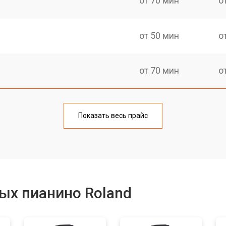
от 70 мин
о
от 50 мин
о
от 70 мин
о
тов
от 50 мин
о
Показать весь прайс
еханизма клавиш
от 50 мин
о
еханизма клавиш
от 50 мин
о
ых пианино Roland
от 70 мин
о