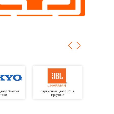
ентр Onkyo в
Сервисный центр JBL в
Сервисный 
утске
Иркутске
Kardon 