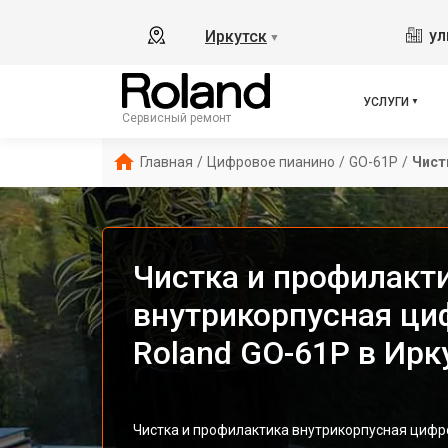
ул
Иркутск
▼
УСЛУГИ
Сервисный ремонт
Главная
/
Цифровое пианино
/
GO-61P
/
Чист
Чистка и профилакт
внутрикорпусная ци
Roland GO-61P в Ирк
Чистка и профилактика внутрикорпусная цифро