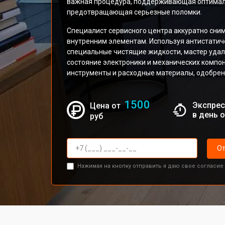
важная процедура, поддерживающая оптималь
предотвращающая серьезные поломки.
Специалист сервисного центра аккуратно сним
внутренним элементам. Используя антистатиче
специальные чистящие жидкости, мастер удал
состояние электроники и механических комп
инструменты и расходные материалы, одобре
1500
Экспрес
Цена от
в день 
руб
От
Нажимая на кнопку отправить я даю свое согласие