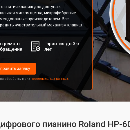
го снятия клавиш для доступа к
иальная мягкая щетка, микрофибровые
омендованные производителем. Все
вредить чувствительный механизм клавиш.
с ремонт
Гарантия до 3-х
обращения
лет
править заявку
 на обработку моих
персональных данных.
цифрового пианино Roland HP-6