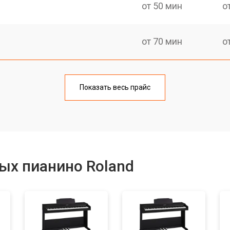
от 50 мин
о
от 70 мин
о
тов
от 50 мин
о
Показать весь прайс
еханизма клавиш
от 50 мин
о
еханизма клавиш
от 50 мин
о
ых пианино Roland
от 70 мин
о
от 70 мин
о