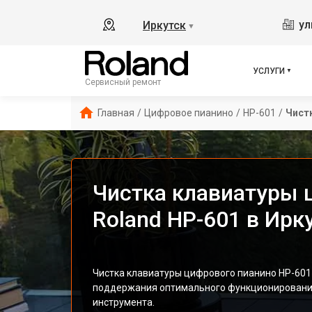
ул
Иркутск
▼
УСЛУГИ
Сервисный ремонт
Главная
/
Цифровое пианино
/
HP-601
/
Чист
Чистка клавиатуры 
Roland HP-601 в Ирк
Чистка клавиатуры цифрового пианино HP-601
поддержания оптимального функционирования
инструмента.