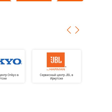
ентр Onkyo в
Сервисный центр JBL в
Сервисный 
утске
Иркутске
Kardon 