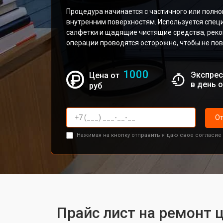
Процедура начинается с частичного или полно
внутренним поверхностям. Используется спец
салфетки и щадящие чистящие средства, рек
операции проводятся осторожно, чтобы не по
1000
Экспрес
Цена от
в день 
руб
От
Нажимая на кнопку отправить я даю свое согласие
Прайс лист на ремонт 