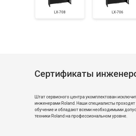
Восстановление после попадания в
LX-708
LX-706
Прошивка (Обновление ПО)
Замена экрана
Сертификаты инженеро
Замена стоковых потенциометров
Штат сервисного центра укомплектован исключ
инженерами Roland. Наши специалисты проходят
обучение и обладают всеми необходимыми допу
техники Roland на профессиональном уровне.