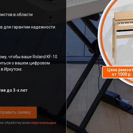
листов в области
в для гарантии надежности
му, чтобы ваше Roland KF-10
титься о вашем цифровом
в Иркутске.
Цена ремон
от 1000 р.
ия до 3-х лет
править заявку
 на обработку моих
персональных