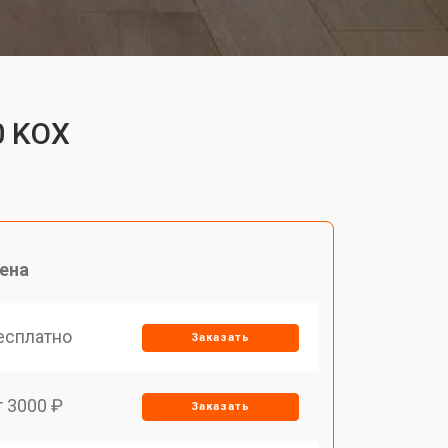
0 KOX
ена
есплатно
Заказать
т 3000 ₽
Заказать