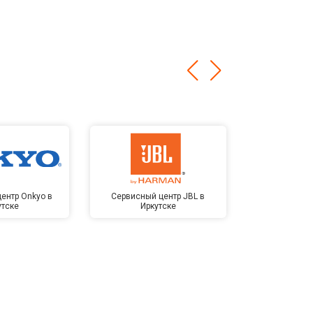
ентр Onkyo в
Сервисный центр JBL в
Сервисный 
утске
Иркутске
Kardon 