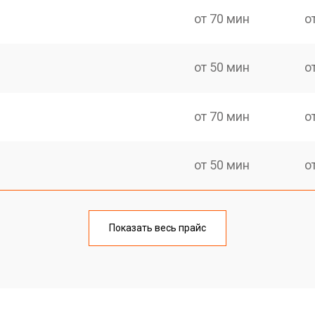
от 70 мин
о
от 50 мин
о
от 70 мин
о
от 50 мин
о
тов
от 60 мин
о
Показать весь прайс
еханизма клавиш
от 40 мин
о
еханизма клавиш
от 60 мин
о