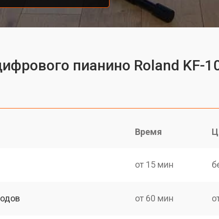
цифрового пианино Roland KF-1
Время
Ц
от 15 мин
б
ходов
от 60 мин
о