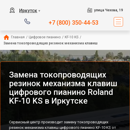
Иркутск
улица Чехова, 19
▼
+7 (800) 350-44-53
Главная
/
Цифровое пианино
/
KF-10 KS
/
Замена токопроводящих резинок механизма клавиш
Замена токопроводящих
резинок механизма клавиш
цифрового пианино Roland
KF-10 KS в Иркутске
Сервисный центр производит замену токопроводящих
резинок механизма клавиш цифрового пианино KF-10 KS от