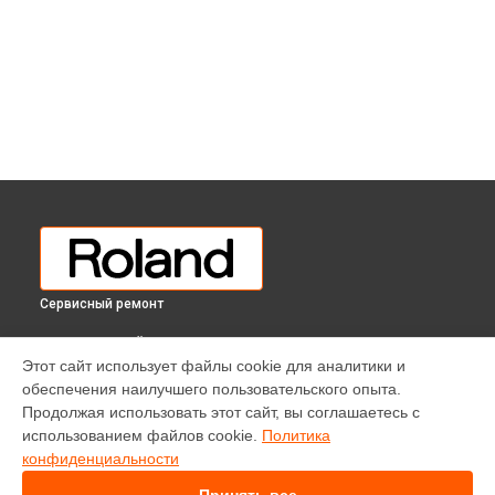
Сервисный ремонт
ВЫБЕРИ СВОЙ ГОРОД
Этот сайт использует файлы cookie для аналитики и
Замена токопроводящих резинок механизма клавиш
обеспечения наилучшего пользовательского опыта.
цифрового пианино KF-10 KS Roland в
Краснодаре
Продолжая использовать этот сайт, вы соглашаетесь с
Замена токопроводящих резинок механизма клавиш
использованием файлов cookie.
Политика
цифрового пианино KF-10 KS Roland в
Ростове-на-Дону
конфиденциальности
Замена токопроводящих резинок механизма клавиш
цифрового пианино KF-10 KS Roland в
Нижнем Новгороде