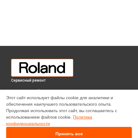
Сервисный ремонт
ВЫБЕРИ СВОЙ ГОРОД
Этот сайт использует файлы cookie для аналитики и
Ремонт цифрового пианино RD 300NX Roland в
Краснодаре
обеспечения наилучшего пользовательского опыта.
Ремонт цифрового пианино RD 300NX Roland в
Ростове-на-
Продолжая использовать этот сайт, вы соглашаетесь с
Дону
использованием файлов cookie.
Политика
Ремонт цифрового пианино RD 300NX Roland в
Нижнем
конфиденциальности
Новгороде
Принять все
Ремонт цифрового пианино RD 300NX Roland в