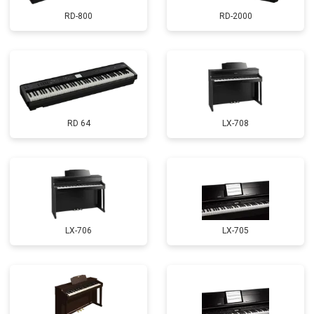
RD-800
RD-2000
RD 64
LX-708
LX-706
LX-705