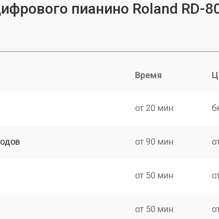
цифрового пианино Roland RD-8
Время
Ц
от 20 мин
б
ходов
от 90 мин
о
от 50 мин
о
от 50 мин
о