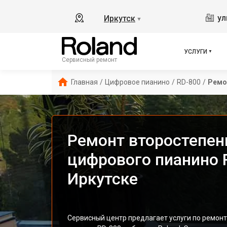
ул
Иркутск
▼
УСЛУГИ
Сервисный ремонт
Главная
/
Цифровое пианино
/
RD-800
/
Ремо
Ремонт второстепен
цифрового пианино R
Иркутске
Сервисный центр предлагает услуги по ремон