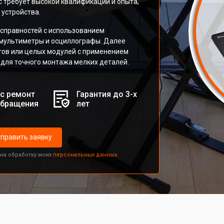
с требует высокой квалификации и опыта,
 устройства.
справностей с использованием
 мультиметры и осциллографы. Далее
ов или целых модулей с применением
для точного монтажа мелких деталей.
с ремонт
Гарантия до 3-х
обращения
лет
править заявку
 на обработку моих
персональных данных.