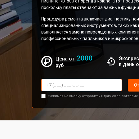
пианино RD-800 от бренда Roland. Этот процес
поскольку платы отвечают за важные функции
Процедура ремонта включает диагностику неи
специализированных инструментов, таких как
выполняется замена поврежденных компонент
профессиональных паяльников и микроскопов 
2000
Экспрес
Цена от
в день 
руб
От
Нажимая на кнопку отправить я даю свое согласие