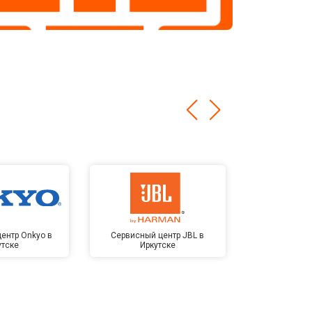
ентр Onkyo в
Сервисный центр JBL в
Сервисный 
утске
Иркутске
Kardon 