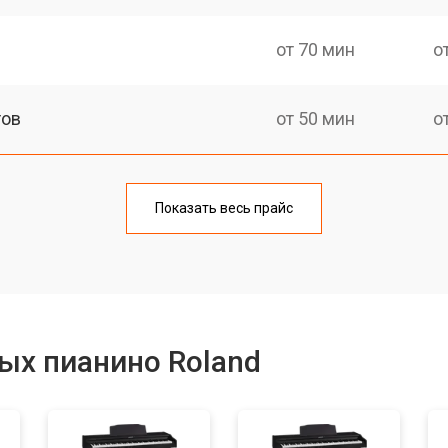
от 70 мин
о
тов
от 50 мин
о
еханизма клавиш
от 50 мин
о
Показать весь прайс
еханизма клавиш
от 50 мин
о
от 70 мин
о
ых пианино Roland
от 40 мин
о