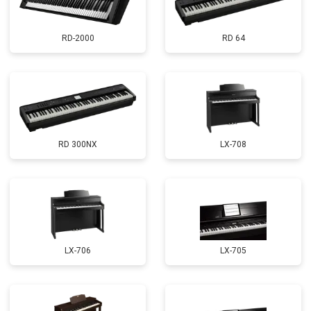
RD-2000
RD 64
RD 300NX
LX-708
LX-706
LX-705