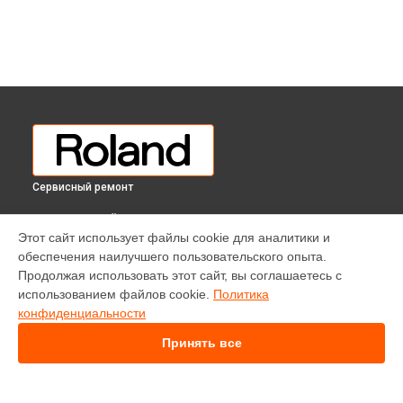
Сервисный ремонт
ВЫБЕРИ СВОЙ ГОРОД
Этот сайт использует файлы cookie для аналитики и
Замена экрана цифрового пианино RP-102 Roland в
обеспечения наилучшего пользовательского опыта.
Краснодаре
Продолжая использовать этот сайт, вы соглашаетесь с
Замена экрана цифрового пианино RP-102 Roland в
использованием файлов cookie.
Политика
Ростове-на-Дону
конфиденциальности
Замена экрана цифрового пианино RP-102 Roland в
Нижнем
Новгороде
Принять все
Замена экрана цифрового пианино RP-102 Roland в
Новосибирске
Замена экрана цифрового пианино RP-102 Roland в