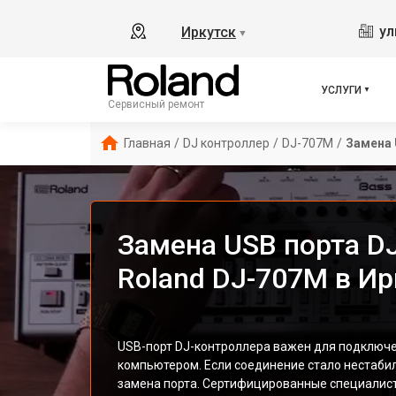
ул
Иркутск
▼
УСЛУГИ
Сервисный ремонт
Главная
/
DJ контроллер
/
DJ-707M
/
Замена 
Замена USB порта D
Roland DJ-707M в Ир
USB-порт DJ-контроллера важен для подключе
компьютером. Если соединение стало нестаби
замена порта. Сертифицированные специалист