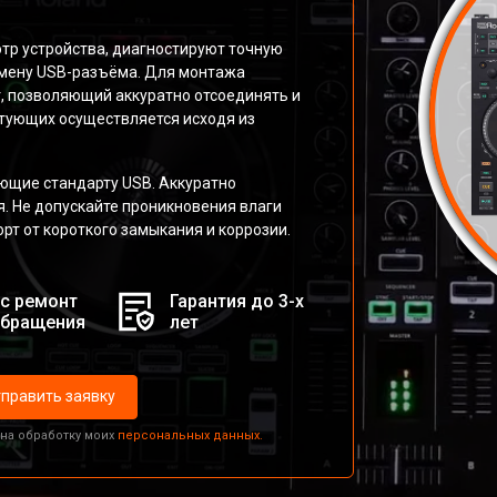
р устройства, диагностируют точную
амену USB-разъёма. Для монтажа
, позволяющий аккуратно отсоединять и
тующих осуществляется исходя из
ующие стандарту USB. Аккуратно
я. Не допускайте проникновения влаги
орт от короткого замыкания и коррозии.
с ремонт
Гарантия до 3-х
обращения
лет
править заявку
 на обработку моих
персональных данных.