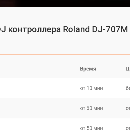
DJ контроллера Roland DJ-707M
Время
Ц
от 10 мин
б
от 60 мин
о
от 50 мин
о