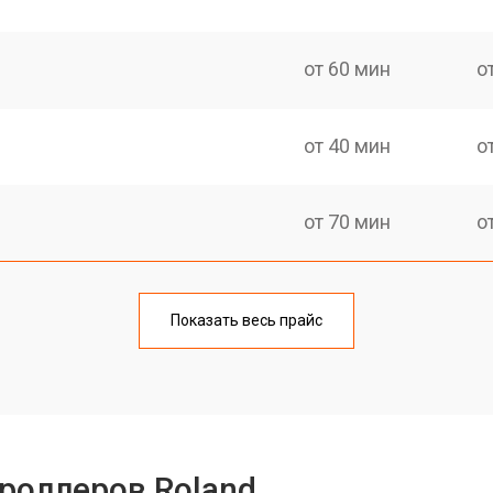
от 60 мин
о
от 40 мин
о
от 70 мин
о
от 50 мин
о
Показать весь прайс
от 60 мин
о
от 60 мин
о
роллеров Roland