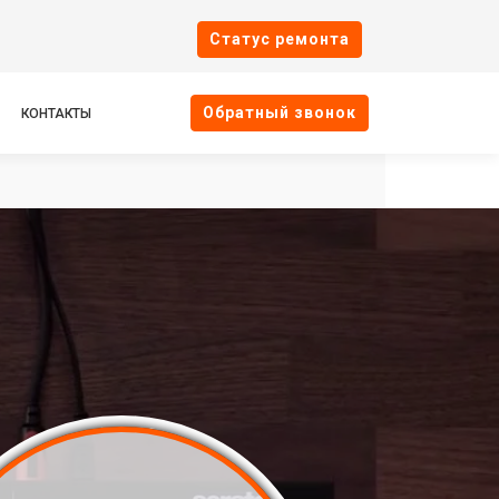
Cтатус ремонта
Oбратный звонок
КОНТАКТЫ