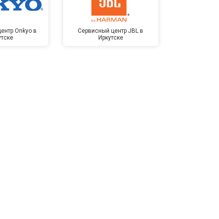
ентр Onkyo в
Сервисный центр JBL в
Сервисный 
утске
Иркутске
Kardon 