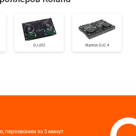
уляторов
от 40 мин
о
DJ-202
Stanton DJC.4
?
, перезвоним за 5 минут