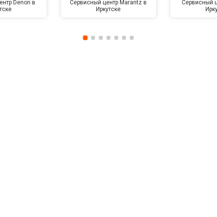
ентр Denon в
Сервисный центр Marantz в
Сервисный ц
тске
Иркутске
Ирк