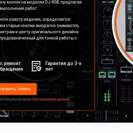
ну кнопок на моделях DJ-808, предлагая
 выполнения работ.
тся осмотр изделия, определяется
тем старые кнопки аккуратно снимаются,
метрам и цвету оригинального дизайна.
предназначенный для тонкой работы с
с ремонт
Гарантия до 3-х
обращения
лет
править заявку
 на обработку моих
персональных данных.