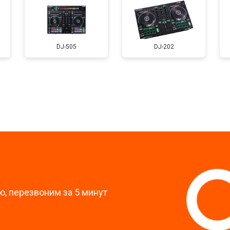
DJ-505
DJ-202
?
, перезвоним за 5 минут