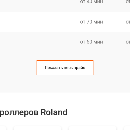
от 40 мин
о
от 70 мин
о
от 50 мин
о
от 60 мин
о
Показать весь прайс
от 40 мин
о
от 60 мин
о
роллеров Roland
уляторов
от 40 мин
о