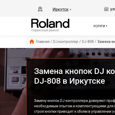
ул
Иркутск
▼
УСЛУГИ
Сервисный ремонт
Главная
/
DJ контроллер
/
DJ-808
/
Замена к
Замена кнопок DJ ко
DJ-808 в Иркутске
Замену кнопок DJ-контроллера доверяют про
необходимым опытом и комплектующими для к
строя кнопки приводят к сбоям в управлении 