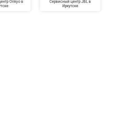
ентр Onkyo в
Сервисный центр JBL в
Сервисный 
утске
Иркутске
Kardon 