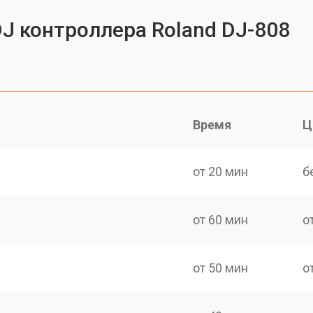
DJ контроллера Roland DJ-808
Время
Ц
от 20 мин
б
от 60 мин
о
от 50 мин
о