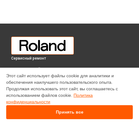
Сервисный ремонт
ВЫБЕРИ СВОЙ ГОРОД
Этот сайт использует файлы cookie для аналитики и
Ремонт корпусных элементов синтезатора E-X30 Roland в
обеспечения наилучшего пользовательского опыта.
Краснодаре
Продолжая использовать этот сайт, вы соглашаетесь с
Ремонт корпусных элементов синтезатора E-X30 Roland в
использованием файлов cookie.
Политика
Ростове-на-Дону
конфиденциальности
Ремонт корпусных элементов синтезатора E-X30 Roland в
Нижнем Новгороде
Принять все
Ремонт корпусных элементов синтезатора E-X30 Roland в
Новосибирске
Ремонт корпусных элементов синтезатора E-X30 Roland в
Челябинске