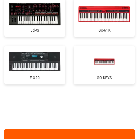
Jd-Xi
Go-61K
E-X20
GO:KEYS