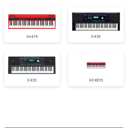
Go-61K
E-X30
E-X20
GO:KEYS