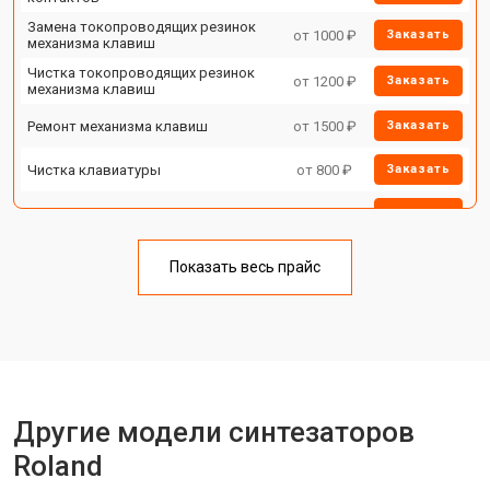
Замена токопроводящих резинок
от 1000 ₽
Заказать
механизма клавиш
Чистка токопроводящих резинок
от 1200 ₽
Заказать
механизма клавиш
Ремонт механизма клавиш
от 1500 ₽
Заказать
Чистка клавиатуры
от 800 ₽
Заказать
Ремонт клавиш
от 1500 ₽
Заказать
Замена клавиш и уплотнителей
от 1000 ₽
Заказать
Показать весь прайс
Чистка и профилактика
от 1200 ₽
Заказать
внутрикорпусная
Ремонт корпусных элементов
от 1800 ₽
Заказать
Восстановление после попадания
от 1500 ₽
Заказать
влаги
Другие модели синтезаторов
Прошивка (Обновление ПО)
от 1000 ₽
Заказать
Roland
Замена экрана
от 1500 ₽
Заказать